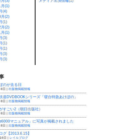
2月(3)
メディア出演情報(1)
1月(1)
月(4)
0月(2)
月(1)
2月(2)
1月(1)
月(3)
月(1)
月(1)
月(3)
月(3)
事
けぼのが去る日
 8日 |
出版物掲載情報
鉄道DVDBOOKシリーズ「寝台特急あけぼの」
 8日 |
出版物掲載情報
がすごい2（朝日出版社）
 8日 |
出版物掲載情報
α6000マニュアル」に写真が掲載されました
 8日 |
出版物掲載情報
グ【2013.6.15】
16日 |
レイルブログ