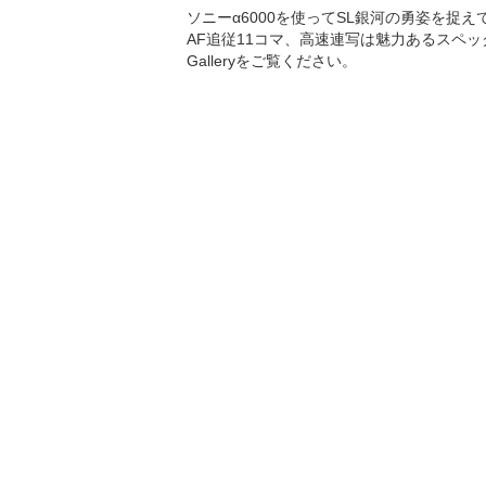
ソニーα6000を使ってSL銀河の勇姿を捉え
AF追従11コマ、高速連写は魅力あるスペッ
Galleryをご覧ください。